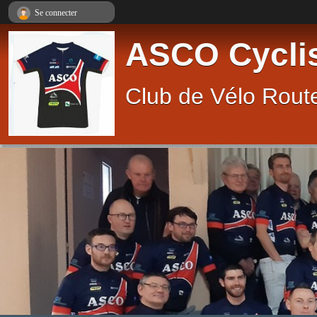
Panneau de gestion des cookies
Se connecter
ASCO Cycli
Club de Vélo Route