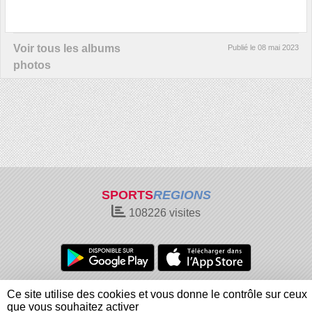
Voir tous les albums
Publié le
08 mai 2023
photos
SPORTS
REGIONS
108226
visites
Charte cookies
Gestion des cookies
Ce site utilise des cookies et vous donne le contrôle sur ceux
Informations légales
Signaler un contenu inapproprié
que vous souhaitez activer