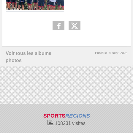
Voir tous les albums
Publié le
04 sept. 2025
photos
SPORTS
REGIONS
108231
visites