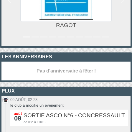
Précedent
Suiv
RAGOT
LES ANNIVERSAIRES
Pas d'anniversaire à fêter !
FLUX
09 AOÛT, 02:23
le club a modifié un évènement
août
SORTIE ASCO N°6 - CONCRESSAULT
09
de 08h à 11h15