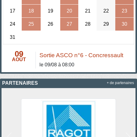
17
18
19
20
21
22
23
24
25
26
27
28
29
30
31
09
Sortie ASCO n°6 - Concressault
AOÛT
le 09/08 à 08:00
PARTENAIRES
+ de partenaires