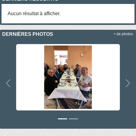
Aucun résultat à afficher.
DERNIÈRES PHOTOS
+ de photos
Précedent
Sui