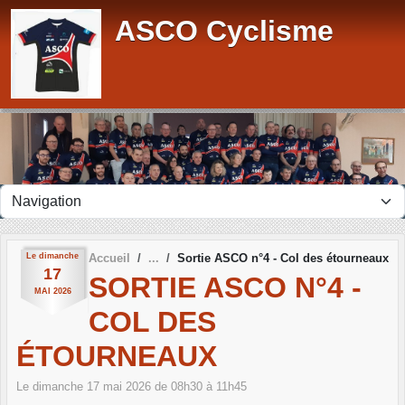
Panneau de gestion des cookies
ASCO Cyclisme
Le
dimanche
Accueil
Sortie ASCO n°4 - Col des étourneaux
17
SORTIE ASCO N°4 -
MAI
2026
COL DES
ÉTOURNEAUX
Le
dimanche
17
mai
2026
de 08h30 à 11h45