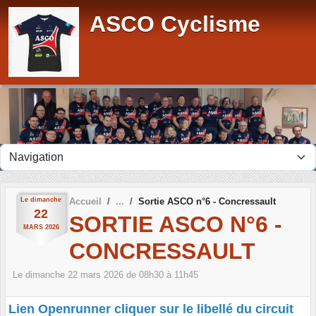
Panneau de gestion des cookies
ASCO Cyclisme
Le
dimanche
Accueil
Sortie ASCO n°6 - Concressault
22
SORTIE ASCO N°6 -
MARS
2026
CONCRESSAULT
Le
dimanche
22
mars
2026
de 08h30 à 11h45
Lien Openrunner cliquer sur le libellé du circuit