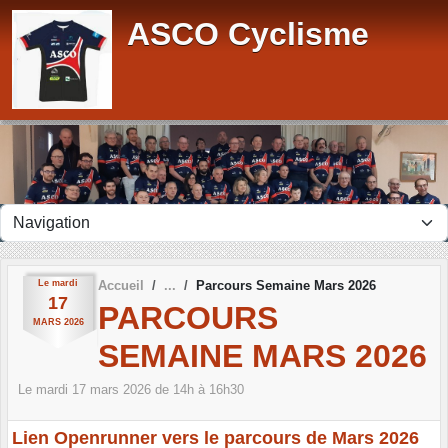
Panneau de gestion des cookies
ASCO Cyclisme
Le
mardi
Accueil
Parcours Semaine Mars 2026
17
PARCOURS
MARS
2026
SEMAINE MARS 2026
Le
mardi
17
mars
2026
de 14h à 16h30
Lien Openrunner vers le parcours de Mars 2026