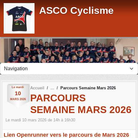
Panneau de gestion des cookies
ASCO Cyclisme
Le
mardi
Accueil
Parcours Semaine Mars 2026
10
PARCOURS
MARS
2026
SEMAINE MARS 2026
Le
mardi
10
mars
2026
de 14h à 16h30
Lien Openrunner vers le parcours de Mars 2026