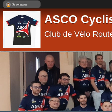
Panneau de gestion des cookies
Se connecter
ASCO Cycli
Club de Vélo Route