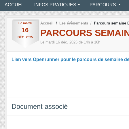
ACCUEIL
INFOS PRATIQUES
PARCOURS
Accueil
Les évènements
Parcours semaine D
Le
mardi
16
PARCOURS SEMAINE
DÉC.
2025
Le
mardi
16
déc.
2025
de 14h à 16h
Lien vers Openrunner pour le parcours de semaine d
Document associé