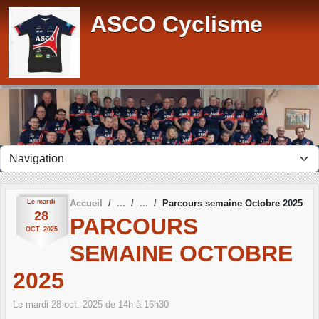
Panneau de gestion des cookies
ASCO Cyclisme
Le
mardi
Accueil
Parcours semaine Octobre 2025
28
PARCOURS
OCT.
2025
SEMAINE OCTOBRE
2025
Le
mardi
28
oct.
2025
de 14h à 16h30