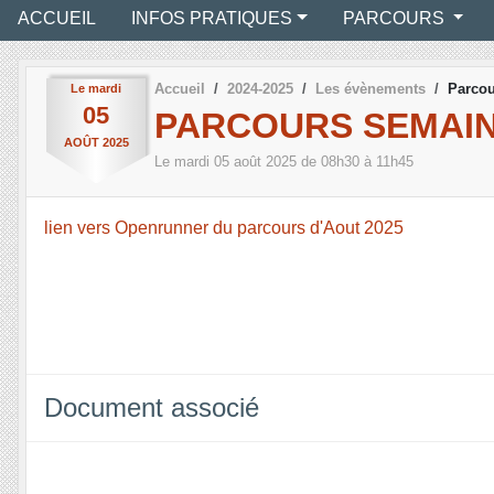
ACCUEIL
INFOS PRATIQUES
PARCOURS
Accueil
2024-2025
Les évènements
Parcou
Le
mardi
05
PARCOURS SEMAIN
AOÛT
2025
Le
mardi
05
août
2025
de 08h30 à 11h45
lien vers Openrunner du parcours d'Aout 2025
Document associé