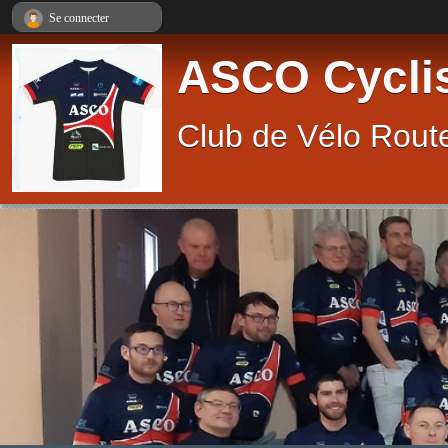
Panneau de gestion des cookies
Se connecter
ASCO Cycli
Club de Vélo Route