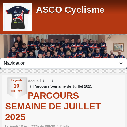
Panneau de gestion des cookies
ASCO Cyclisme
Le
jeudi
Accueil
10
Parcours Semaine de Juillet 2025
JUIL.
2025
PARCOURS
SEMAINE DE JUILLET
2025
Le
jeudi
10
juil.
2025
de 08h30 à 11h45