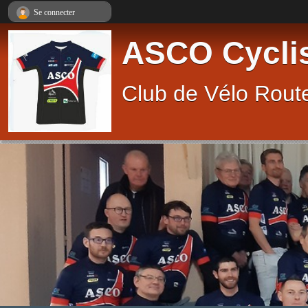
Panneau de gestion des cookies
Se connecter
ASCO Cycli
Club de Vélo Route