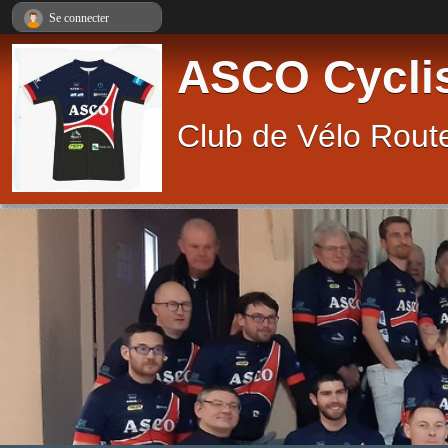
Panneau de gestion des cookies
Se connecter
ASCO Cycli
Club de Vélo Route