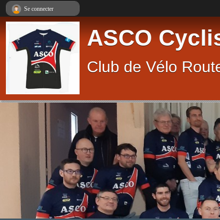
Panneau de gestion des cookies
Se connecter
ASCO Cycli
Club de Vélo Route