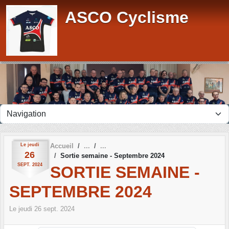
Panneau de gestion des cookies
ASCO Cyclisme
Le
jeudi
Accueil
26
Sortie semaine - Septembre 2024
SEPT.
2024
SORTIE SEMAINE -
SEPTEMBRE 2024
Le
jeudi
26
sept.
2024