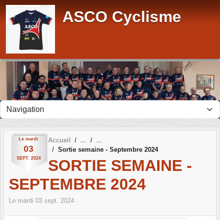
Panneau de gestion des cookies
ASCO Cyclisme
Le
mardi
Accueil
03
Sortie semaine - Septembre 2024
SEPT.
2024
SORTIE SEMAINE -
SEPTEMBRE 2024
Le
mardi
03
sept.
2024