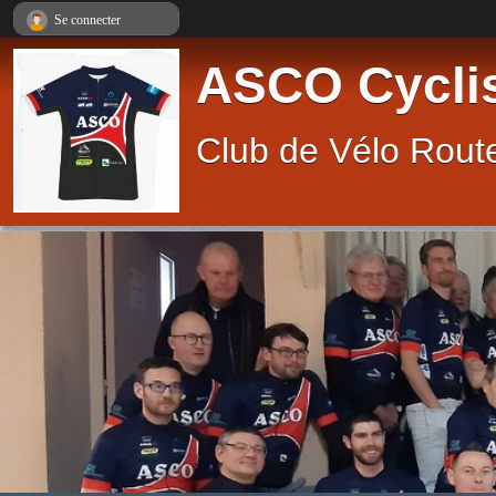
Panneau de gestion des cookies
Se connecter
ASCO Cycli
Club de Vélo Route