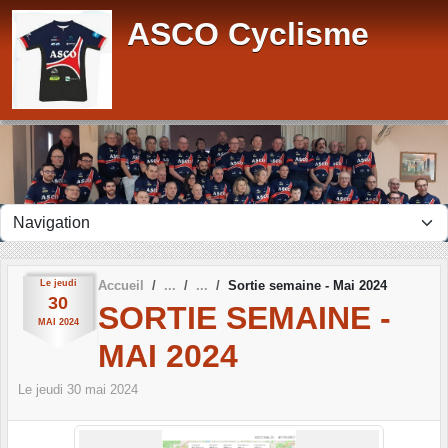
Panneau de gestion des cookies
ASCO Cyclisme
Le
jeudi
Accueil
Sortie semaine - Mai 2024
30
SORTIE SEMAINE -
MAI
2024
MAI 2024
Le
jeudi
30
mai
2024