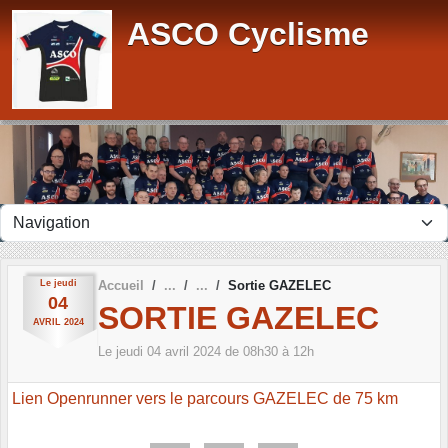
Panneau de gestion des cookies
ASCO Cyclisme
Le
jeudi
Accueil
Sortie GAZELEC
04
SORTIE GAZELEC
AVRIL
2024
Le
jeudi
04
avril
2024
de 08h30 à 12h
Lien Openrunner vers le parcours GAZELEC de 75 km