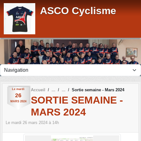
Panneau de gestion des cookies
ASCO Cyclisme
Le
mardi
Accueil
Sortie semaine - Mars 2024
26
SORTIE SEMAINE -
MARS
2024
MARS 2024
Le
mardi
26
mars
2024
à 14h