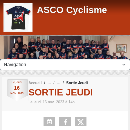
Panneau de gestion des cookies
ASCO Cyclisme
Le
jeudi
Accueil
Sortie Jeudi
16
SORTIE JEUDI
NOV.
2023
Le
jeudi
16
nov.
2023
à 14h