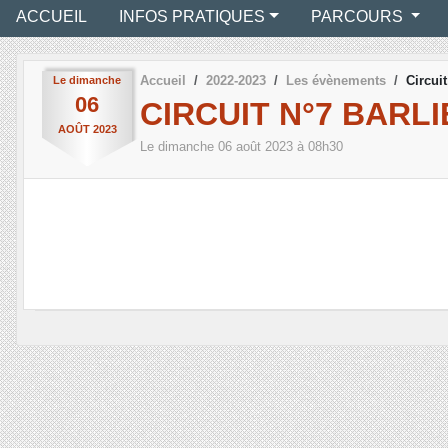
ACCUEIL
INFOS PRATIQUES
PARCOURS
Accueil
2022-2023
Les évènements
Circui
Le
dimanche
06
CIRCUIT N°7 BARLI
AOÛT
2023
Le
dimanche
06
août
2023
à 08h30