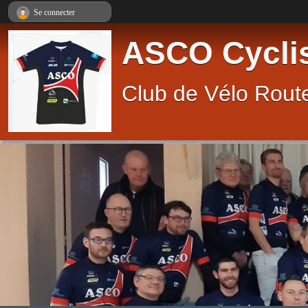
Panneau de gestion des cookies
Se connecter
ASCO Cycli
Club de Vélo Route