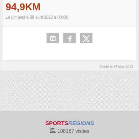
94,9KM
Le
dimanche
09
avril
2023
à 08h30
Publié le
25 févr. 2023
SPORTS
REGIONS
108157
visites