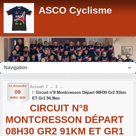
Panneau de gestion des cookies
ASCO Cyclisme
Le
dimanche
Accueil
09
Circuit n°8 Montcresson Départ 08H30 Gr2 91km
ET Gr1 94,9km
AVRIL
2023
CIRCUIT N°8
MONTCRESSON DÉPART
08H30 GR2 91KM ET GR1