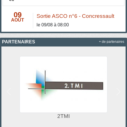
09
Sortie ASCO n°6 - Concressault
AOÛT
le 09/08 à 08:00
PARTENAIRES
+ de partenaires
Précedent
Suiv
2TMI
D