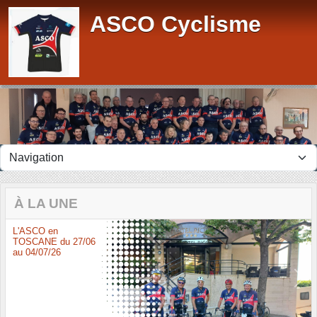
Panneau de gestion des cookies
ASCO Cyclisme
À LA UNE
L'ASCO en
TOSCANE du 27/06
au 04/07/26
Previous
Next